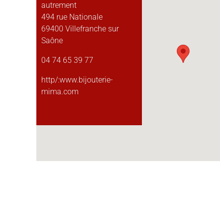
autrement
494 rue Nationale
69400 Villefranche sur
Saône
04 74 65 39 77
http/:www.bijouterie-
mima.com