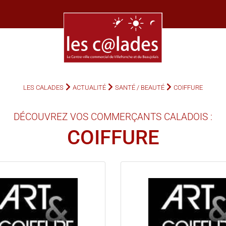
LES CALADES
ACTUALITÉ
SANTÉ / BEAUTÉ
COIFFURE
DÉCOUVREZ VOS COMMERÇANTS CALADOIS :
COIFFURE